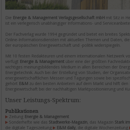
Die
Energie & Management Verlagsgesellschaft mbH
mit Sitz in 
ist ein verlegerisch unabhängiger Informations- und Serviceanbieter
Der Fachverlag wurde 1994 gegründet und bietet ein breites Spek
Online-Informationsdiensten mit aktuellen Themen und Daten, d
der europäischen Energiewirtschaft und -politik widerspiegeln.
Mit 10 festen Redakteuren und einem internationalen Netzwerk 
verfügt
Energie & Management
über eine der größten Fachredakti
wichtiges meinungsbildendes Medium in allen Bereichen der Energ
Energietechnik. Auch bei der Erstellung von Studien, der Organisa
energiewirtschaftlichen Messen und Tagungen sowie bei spezifisc
gehört
E&M
zu den besten Anbietern auf dem Markt und hilft den 
Energiewirtschaft bei der nachhaltigen Marktpositionierung und K
Unser Leistungs-Spektrum:
Publikationen
Zeitung
Energie & Management
Sonderhefte
wie das
Stadtwerke-Magazin
, das Magazin
Stark i
die digitale
Tageszeitung
E&M daily
, die digitale Wochenzeitung