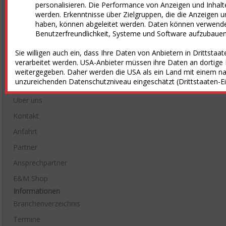
personalisieren. Die Performance von Anzeigen und Inha
E&M daily
werden. Erkenntnisse über Zielgruppen, die die Anzeigen u
haben, können abgeleitet werden. Daten können verwend
E&M Studien
Benutzerfreundlichkeit, Systeme und Software aufzubauen
E&M TV
Sie willigen auch ein, dass Ihre Daten von Anbietern in Drittsta
E&M PODCAST
verarbeitet werden. USA-Anbieter müssen ihre Daten an dortig
weitergegeben. Daher werden die USA als ein Land mit einem n
ePaper-Registrierung
unzureichenden Datenschutzniveau eingeschätzt (Drittstaaten-Ein
Unternehmen
Über uns
Kontakt
Anfahrt
Partner
Ansprechpartner
E&M Shop
Informationen
Branchenverzeichnis
Termine