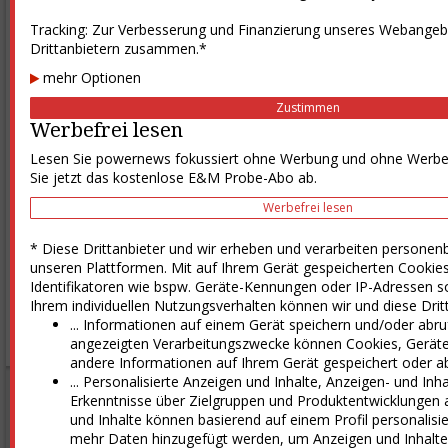
100
Tracking: Zur Verbesserung und Finanzierung unseres Webangebo
Jan '24
Jul '24
Jan '25
Jul '25
Drittanbietern zusammen.*
Termine
mehr Optionen
Zustimmen
In­no­va­ti­ons­forum En­er­gie
Werbefrei lesen
Zu­kunfts­forum En­er­gie und Kli­ma
Lesen Sie powernews fokussiert ohne Werbung und ohne Werbet
Wind­E­n­er­gy Ham­burg
Sie jetzt das kostenlose E&M Probe-Abo ab.
Han­dels­blatt Jah­res­ta­gung Gas 2026
Werbefrei lesen
Treff­punkt Net­ze 2026
alle Termine
* Diese Drittanbieter und wir erheben und verarbeiten persone
unseren Plattformen. Mit auf Ihrem Gerät gespeicherten Cookies
Identifikatoren wie bspw. Geräte-Kennungen oder IP-Adressen s
Stellenmarkt
Ihrem individuellen Nutzungsverhalten können wir und diese Dritta
... Informationen auf einem Gerät speichern und/oder abru
alle Stellen
angezeigten Verarbeitungszwecke können Cookies, Gerät
andere Informationen auf Ihrem Gerät gespeichert oder a
... Personalisierte Anzeigen und Inhalte, Anzeigen- und In
Produkte
Erkenntnisse über Zielgruppen und Produktentwicklungen 
E&M-Zeitung
und Inhalte können basierend auf einem Profil personalisi
mehr Daten hinzugefügt werden, um Anzeigen und Inhalte
E&M powernews