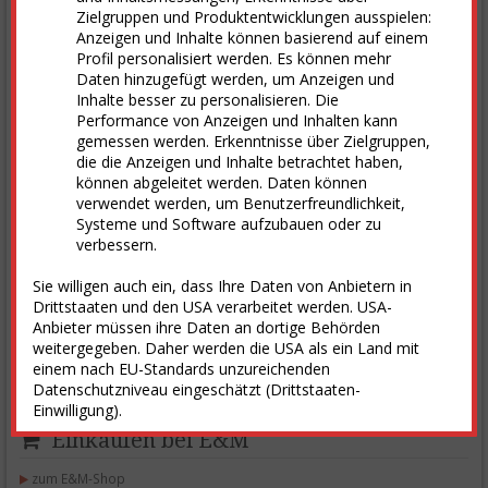
Zielgruppen und Produktentwicklungen ausspielen:
Anzeigen und Inhalte können basierend auf einem
Profil personalisiert werden. Es können mehr
Daten hinzugefügt werden, um Anzeigen und
Inhalte besser zu personalisieren. Die
Performance von Anzeigen und Inhalten kann
gemessen werden. Erkenntnisse über Zielgruppen,
die die Anzeigen und Inhalte betrachtet haben,
können abgeleitet werden. Daten können
verwendet werden, um Benutzerfreundlichkeit,
Systeme und Software aufzubauen oder zu
verbessern.
Sie willigen auch ein, dass Ihre Daten von Anbietern in
Drittstaaten und den USA verarbeitet werden. USA-
Anbieter müssen ihre Daten an dortige Behörden
weitergegeben. Daher werden die USA als ein Land mit
Einige Themen der E&M-Ausgabe 06-2023 vom 1. Juni 2023
einem nach EU-Standards unzureichenden
weiterlesen
Datenschutzniveau eingeschätzt (Drittstaaten-
Einwilligung).
Einkaufen bei E&M
zum E&M-Shop