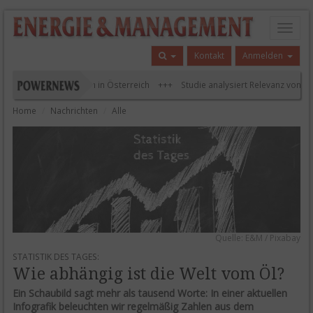
Toggl
naviga
Kontakt
Anmelden
isten Ladesäulen in Österreich
Studie analysiert Relevanz von Förderi
Home
Nachrichten
Alle
Quelle: E&M / Pixabay
STATISTIK DES TAGES:
Wie abhängig ist die Welt vom Öl?
Ein Schaubild sagt mehr als tausend Worte: In einer aktuellen
Infografik beleuchten wir regelmäßig Zahlen aus dem