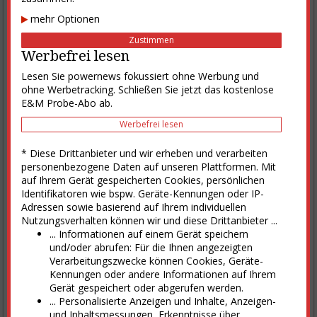
mehr Optionen
Zustimmen
Werbefrei lesen
Lesen Sie powernews fokussiert ohne Werbung und
E&M gratis testen
ohne Werbetracking. Schließen Sie jetzt das kostenlose
E&M Probe-Abo ab.
Testen Sie die E&M-Publikationen kostenlos und unverbindlich.
Werbefrei lesen
zum Probeabo
* Diese Drittanbieter und wir erheben und verarbeiten
personenbezogene Daten auf unseren Plattformen. Mit
E&M exklusiv-Newsletter
auf Ihrem Gerät gespeicherten Cookies, persönlichen
Identifikatoren wie bspw. Geräte-Kennungen oder IP-
Immer aktuell informiert mit den Headlines der Woche - jetzt kostenlos
Adressen sowie basierend auf Ihrem individuellen
abonnieren.
Nutzungsverhalten können wir und diese Drittanbieter ...
OK
... Informationen auf einem Gerät speichern
und/oder abrufen: Für die Ihnen angezeigten
Verarbeitungszwecke können Cookies, Geräte-
Aktuelle E&M-Ausgabe
Kennungen oder andere Informationen auf Ihrem
Gerät gespeichert oder abgerufen werden.
... Personalisierte Anzeigen und Inhalte, Anzeigen-
und Inhaltsmessungen, Erkenntnisse über