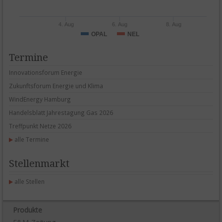
4. Aug
6. Aug
8. Aug
OPAL
NEL
Termine
In­no­va­ti­ons­forum En­er­gie
Zu­kunfts­forum En­er­gie und Kli­ma
Wind­E­n­er­gy Ham­burg
Han­dels­blatt Jah­res­ta­gung Gas 2026
Treff­punkt Net­ze 2026
alle Termine
Stellenmarkt
alle Stellen
Produkte