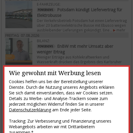
E-FAHRZEUGE:
Potsdam kündigt Liefervertrag für
Elektrobusse
Der Verkehrsbetrieb Potsdam hat einen Liefervertrag
über 23 batterieelektrische Busse mit Ebusco wegen
ausbleibender Lieferungen gekündigt. Eine...
mehr
FREITAG 07.08.2026
BILANZ:
EnBW mit mehr Umsatz aber
weniger Ertrag
Weniger Erträge aus Kohlekraftwerken und
Wasserkraft drücken das Ergebnis des Karlsruher
Energiekonzerns. Die Jahresprognose bleibt aber
unverändert....
mehr
Wie gewohnt mit Werbung lesen
mehr
Cookies helfen uns bei der Bereitstellung unserer
Dienste. Durch die Nutzung unseres Angebots erklären
Sie sich damit einverstanden, dass wir Cookies setzen.
Details zu Werbe- und Analyse-Trackern sowie zum
jederzeit möglichen Widerruf finden Sie in unserer
Datenschutzerklärung
am Ende jeder Seite.
Tracking: Zur Verbesserung und Finanzierung unseres
Webangebots arbeiten wir mit Drittanbietern
zusammen.*