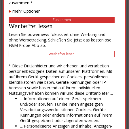
zusammen.*
zum E&M-Shop
mehr Optionen
E&M Marktplatz
Zustimmen
Branchenverzeichnis
Werbefrei lesen
Stiftung Deutscher Nachhaltigkeitspreis e.V.
Lesen Sie powernews fokussiert ohne Werbung und
Gammel Engineering
ohne Werbetracking. Schließen Sie jetzt das kostenlose
Consileon Business Consultancy GmbH
E&M Probe-Abo ab.
Blåkäder Deutschland GmbH
Werbefrei lesen
alle Firmen
* Diese Drittanbieter und wir erheben und verarbeiten
Chart des Tages
personenbezogene Daten auf unseren Plattformen. Mit
auf Ihrem Gerät gespeicherten Cookies, persönlichen
Gassco-Pipeline: Gasfluss nach Dornum (msm3/d)
Identifikatoren wie bspw. Geräte-Kennungen oder IP-
80
Adressen sowie basierend auf Ihrem individuellen
Nutzungsverhalten können wir und diese Drittanbieter ...
... Informationen auf einem Gerät speichern
60
und/oder abrufen: Für die Ihnen angezeigten
Verarbeitungszwecke können Cookies, Geräte-
Kennungen oder andere Informationen auf Ihrem
40
Gerät gespeichert oder abgerufen werden.
... Personalisierte Anzeigen und Inhalte, Anzeigen-