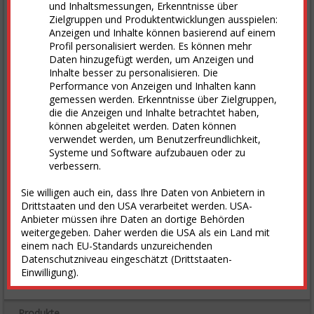
und Inhaltsmessungen, Erkenntnisse über
20
Zielgruppen und Produktentwicklungen ausspielen:
Anzeigen und Inhalte können basierend auf einem
Profil personalisiert werden. Es können mehr
0
Daten hinzugefügt werden, um Anzeigen und
1. Aug
3. Aug
5. Aug
7. Aug
Inhalte besser zu personalisieren. Die
Performance von Anzeigen und Inhalten kann
Termine
gemessen werden. Erkenntnisse über Zielgruppen,
die die Anzeigen und Inhalte betrachtet haben,
In­no­va­ti­ons­forum En­er­gie
können abgeleitet werden. Daten können
Zu­kunfts­forum En­er­gie und Kli­ma
verwendet werden, um Benutzerfreundlichkeit,
Systeme und Software aufzubauen oder zu
Wind­E­n­er­gy Ham­burg
verbessern.
Han­dels­blatt Jah­res­ta­gung Gas 2026
Sie willigen auch ein, dass Ihre Daten von Anbietern in
Treff­punkt Net­ze 2026
Drittstaaten und den USA verarbeitet werden. USA-
alle Termine
Anbieter müssen ihre Daten an dortige Behörden
weitergegeben. Daher werden die USA als ein Land mit
einem nach EU-Standards unzureichenden
Stellenmarkt
Datenschutzniveau eingeschätzt (Drittstaaten-
Einwilligung).
alle Stellen
Produkte