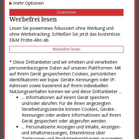
E&M Marktplatz
mehr Optionen
Branchenverzeichnis
Zustimmen
Werbefrei lesen
Stiftung Deutscher Nachhaltigkeitspreis e.V.
Gammel Engineering
Lesen Sie powernews fokussiert ohne Werbung und
Consileon Business Consultancy GmbH
ohne Werbetracking. Schließen Sie jetzt das kostenlose
Blåkäder Deutschland GmbH
E&M Probe-Abo ab.
alle Firmen
Werbefrei lesen
Chart des Tages
* Diese Drittanbieter und wir erheben und verarbeiten
personenbezogene Daten auf unseren Plattformen. Mit
Gassco-Pipeline: Gasfluss nach Dornum (msm3/d)
auf Ihrem Gerät gespeicherten Cookies, persönlichen
80
Identifikatoren wie bspw. Geräte-Kennungen oder IP-
Adressen sowie basierend auf Ihrem individuellen
Nutzungsverhalten können wir und diese Drittanbieter ...
60
... Informationen auf einem Gerät speichern
und/oder abrufen: Für die Ihnen angezeigten
Verarbeitungszwecke können Cookies, Geräte-
40
Kennungen oder andere Informationen auf Ihrem
Gerät gespeichert oder abgerufen werden.
... Personalisierte Anzeigen und Inhalte, Anzeigen-
20
und Inhaltsmessungen, Erkenntnisse über
Zielgruppen und Produktentwicklungen ausspielen: