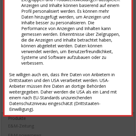
Anzeigen und Inhalte können basierend auf einem
0
Profil personalisiert werden. Es können mehr
1. Aug
3. Aug
5. Aug
7. Aug
Daten hinzugefügt werden, um Anzeigen und
Inhalte besser zu personalisieren. Die
Termine
Performance von Anzeigen und Inhalten kann
gemessen werden. Erkenntnisse über Zielgruppen,
In­no­va­ti­ons­forum En­er­gie
die die Anzeigen und Inhalte betrachtet haben,
Zu­kunfts­forum En­er­gie und Kli­ma
können abgeleitet werden. Daten können
Wind­E­n­er­gy Ham­burg
verwendet werden, um Benutzerfreundlichkeit,
Systeme und Software aufzubauen oder zu
Han­dels­blatt Jah­res­ta­gung Gas 2026
verbessern.
Treff­punkt Net­ze 2026
Sie willigen auch ein, dass Ihre Daten von Anbietern in
alle Termine
Drittstaaten und den USA verarbeitet werden. USA-
Anbieter müssen ihre Daten an dortige Behörden
Stellenmarkt
weitergegeben. Daher werden die USA als ein Land mit
einem nach EU-Standards unzureichenden
alle Stellen
Datenschutzniveau eingeschätzt (Drittstaaten-
Einwilligung).
Produkte
E&M-Zeitung
E&M powernews