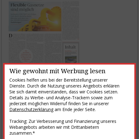
Wie gewohnt mit Werbung lesen
Cookies helfen uns bei der Bereitstellung unserer
Dienste. Durch die Nutzung unseres Angebots erklären
Einige Themen der E&M-Ausgabe 06-2023 vom 1. Juni 2023
Sie sich damit einverstanden, dass wir Cookies setzen.
Details zu Werbe- und Analyse-Trackern sowie zum
weiterlesen
jederzeit möglichen Widerruf finden Sie in unserer
Datenschutzerklärung
am Ende jeder Seite.
Einkaufen bei E&M
Tracking: Zur Verbesserung und Finanzierung unseres
zum E&M-Shop
Webangebots arbeiten wir mit Drittanbietern
zusammen.*