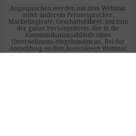
Angesprochen werden mit dem Webinar
unter anderem Pressesprecher,
Marketingleute, Geschäftsführer, kurzum
der ganze Personenkreis, der in die
Kommunikationsabläufe eines
Unternehmens eingebunden ist. Bei der
Anmeldung zu dem kostenlosen Webinar
können die Teilnehmer bereits gezielt
Fragen an die Referenten stellen. Die
Referenten strukturieren die Fragen und
geben dann bei dem Webinar Auskunft.
Zudem ist es möglich beim Webinar selbst
weitere Fragen per Chat an die Experten zu
stellen.
WEBINAR KRISENKOMMUNIKATION AM
MITTWOCH 8. APRIL 2020