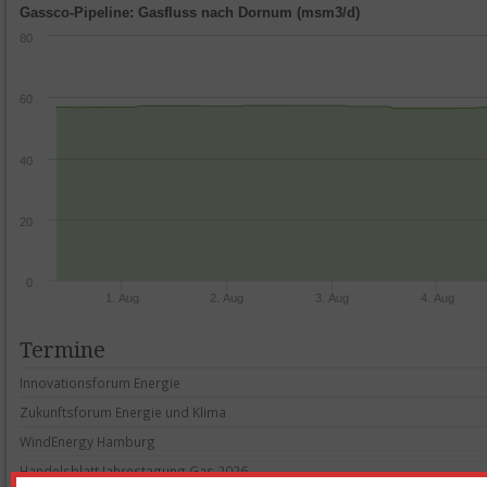
Gassco-Pipeline: Gasfluss nach Dornum (msm3/d)
80
60
40
20
0
1. Aug
2. Aug
3. Aug
4. Aug
Termine
In­no­va­ti­ons­forum En­er­gie
Zu­kunfts­forum En­er­gie und Kli­ma
Wind­E­n­er­gy Ham­burg
Han­dels­blatt Jah­res­ta­gung Gas 2026