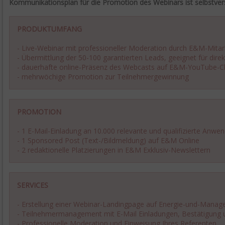
Kommunikationsplan für die Promotion des Webinars ist selbstvers
PRODUKTUMFANG
- Live-Webinar mit professioneller Moderation durch E&M-Mitar
- Übermittlung der 50-100 garantierten Leads, geeignet für dir
- dauerhafte online-Präsenz des Webcasts auf E&M-YouTube-C
- mehrwöchige Promotion zur Teilnehmergewinnung
PROMOTION
- 1 E-Mail-Einladung an 10.000 relevante und qualifizierte Anwen
- 1 Sponsored Post (Text-/Bildmeldung) auf E&M Online
- 2 redaktionelle Platzierungen in E&M Exklusiv-Newslettern
SERVICES
- Erstellung einer Webinar-Landingpage auf Energie-und-Managem
- Teilnehmermanagement mit E-Mail Einladungen, Bestätigung 
- Professionelle Moderation und Einweisung Ihres Referenten