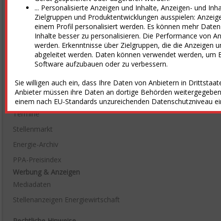
... Personalisierte Anzeigen und Inhalte, Anzeigen- und In
Kontakt
Zielgruppen und Produktentwicklungen ausspielen: Anzeig
einem Profil personalisiert werden. Es können mehr Date
Anfahrt
Inhalte besser zu personalisieren. Die Performance von 
Partner
werden. Erkenntnisse über Zielgruppen, die die Anzeigen u
abgeleitet werden. Daten können verwendet werden, um B
Ansprechpartner
Software aufzubauen oder zu verbessern.
E&M Shop
Sie willigen auch ein, dass Ihre Daten von Anbietern in Drittsta
Informationen
Anbieter müssen ihre Daten an dortige Behörden weitergegeben.
Branchenverzeichnis
einem nach EU-Standards unzureichenden Datenschutzniveau einge
Termine
Stellenmarkt
Energie-Archiv
PPA-Preisindex
Werbung & Anzeigen
Mediadaten
Stellenanzeigen Energiewirtschaft
Rechtliche Hinweise