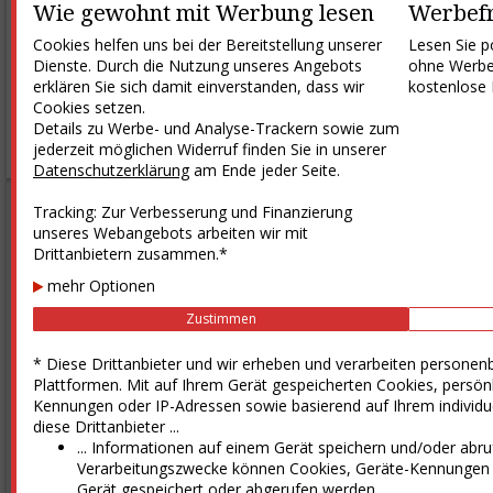
Wie gewohnt mit Werbung lesen
Werbefr
Treff­punkt Net­ze 2026
Cookies helfen uns bei der Bereitstellung unserer
Lesen Sie 
alle Termine
Dienste. Durch die Nutzung unseres Angebots
ohne Werbet
erklären Sie sich damit einverstanden, dass wir
kostenlose
Stellenmarkt
Cookies setzen.
Details zu Werbe- und Analyse-Trackern sowie zum
alle Stellen
jederzeit möglichen Widerruf finden Sie in unserer
Datenschutzerklärung
am Ende jeder Seite.
Produkte
Tracking: Zur Verbesserung und Finanzierung
E&M-Zeitung
unseres Webangebots arbeiten wir mit
Drittanbietern zusammen.*
E&M powernews
mehr Optionen
E&M daily
Zustimmen
E&M Studien
* Diese Drittanbieter und wir erheben und verarbeiten persone
E&M TV
Plattformen. Mit auf Ihrem Gerät gespeicherten Cookies, persönl
E&M PODCAST
Kennungen oder IP-Adressen sowie basierend auf Ihrem individu
diese Drittanbieter ...
ePaper-Registrierung
... Informationen auf einem Gerät speichern und/oder abru
Unternehmen
Verarbeitungszwecke können Cookies, Geräte-Kennungen 
Über uns
Gerät gespeichert oder abgerufen werden.