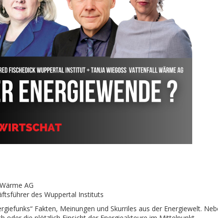
l Wärme AG
ftsführer des Wuppertal Instituts
ergiefunks“ Fakten, Meinungen und Skurriles aus der Energiewelt. Ne
h oder die plötzlich Einsicht der Energieakteure im Mittelpunkt.