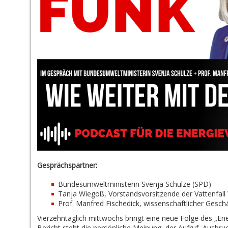
Gesprächspartner:
Bundesumweltministerin Svenja Schulze (SPD)
Tanja Wiegoß, Vorstandsvorsitzende der Vattenfal
Prof. Manfred Fischedick, wissenschaftlicher Geschä
Vierzehntäglich mittwochs bringt eine neue Folge des „En
Bericht steht die persönliche Meinung, der Aufruf, Ausbruc