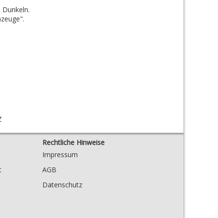
 Dunkeln.
nzeuge".
Z
Rechtliche Hinweise
Impressum
t
AGB
Datenschutz