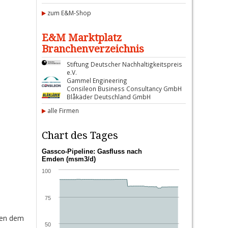
zum E&M-Shop
E&M Marktplatz
Branchenverzeichnis
Stiftung Deutscher Nachhaltigkeitspreis
e.V.
Gammel Engineering
Consileon Business Consultancy GmbH
Blåkäder Deutschland GmbH
alle Firmen
Chart des Tages
Gassco-Pipeline: Gasfluss nach
Emden (msm3/d)
100
75
ben dem
50