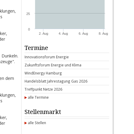
klungen,
25
es
0
ker,
2. Aug
4. Aug
6. Aug
8. Aug
der
Termine
 Dunkeln.
In­no­va­ti­ons­forum En­er­gie
nzeuge".
Zu­kunfts­forum En­er­gie und Kli­ma
Wind­E­n­er­gy Ham­burg
ben dem
Han­dels­blatt Jah­res­ta­gung Gas 2026
Treff­punkt Net­ze 2026
klungen,
alle Termine
es
Stellenmarkt
ker,
der
alle Stellen