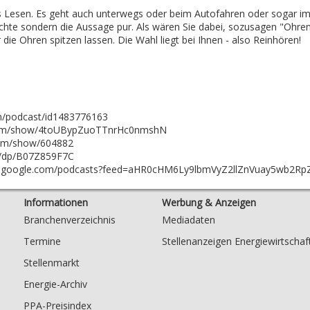
 Lesen. Es geht auch unterwegs oder beim Autofahren oder sogar im
ichte sondern die Aussage pur. Als wären Sie dabei, sozusagen "Ohre
die Ohren spitzen lassen. Die Wahl liegt bei Ihnen - also Reinhören!
om/podcast/id1483776163
y.com/show/4toUBypZuoTTnrHc0nmshN
com/show/604882
e/dp/B07Z859F7C
w.google.com/podcasts?feed=aHR0cHM6Ly9lbmVyZ2llZnVuay5wb2Rp
Informationen
Werbung & Anzeigen
Branchenverzeichnis
Mediadaten
Termine
Stellenanzeigen Energiewirtschaf
Stellenmarkt
Energie-Archiv
PPA-Preisindex