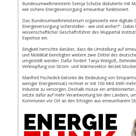
Bundesumweltministerin Svenja Schulze diskutierte mit Ma
wie sichere Energieversorgung erneuerbar funktioniert.
Das Bundesumweltministerium organisierte eine digitale
Energieversorgung sicherstellen - wie und woher?“. Dabei 
wissenschaftlicher Geschäftsführer des Wuppertal Institu
Expertise ein.
Einigkeit herrschte darüber, dass die Umstellung auf erne
und Mobilität benötigten weitere zwei Drittel des deutsc
umgestellt werden. Dafür fordert Tanja Wielgoß, Behinde
Verknüpfung von Strom- und Wärmesektor derzeit blockie
Manfred Fischedick betonte die Bedeutung von Einsparma
weniger Energieeinsatz rechnet er mit 100 Mrd. kWh meh
Industrie zu versorgen. Deshalb müsse ein ambitionierte
setzte dafür auf mehr Verantwortung bei den Ländern, u
Kommunen vor Ort an den Erträgen aus erneuerbarem St