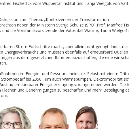
nfred Fischedick vom Wuppertal Institut und Tanja Wielgoß von Vatte
 Diskussion zum Thema: „Kontroversen der Transformation -
brachten neben der Ministerin Svenja Schulze (SPD) Prof. Manfred Fis
ts und die Vorstandsvorsitzende der Vattenfall Wärme, Tanja Wielgoß 
uerbaren Strom Fortschritte macht, aber allein nicht genügt. Industrie
hen Energieverbrauchs und müssten ebenfalls auf erneuerbare Quellen
rungen aus dem gesetzlichen Rahmen abzuschaffen, die eine wirtschaf
ren.
ßnahmen im Energie- und Ressourceneinsatz. Selbst mit einem Dritte
r Strombedarf bis 2050 , um auch Wärmepumpen, Elektromobilität so
r Ausbau erneuerbarer Energieerzeugung vorangetrieben werden. Die M
m Flächen und Genehmigungen zu beschaffen und mehr Beteiligung d
rom.