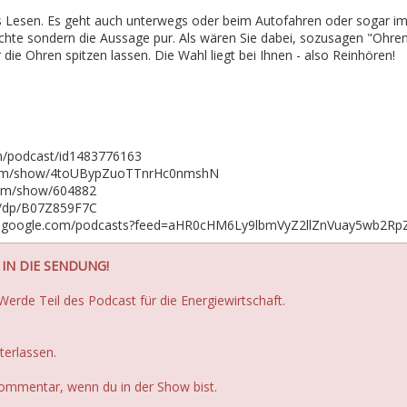
 Lesen. Es geht auch unterwegs oder beim Autofahren oder sogar im
ichte sondern die Aussage pur. Als wären Sie dabei, sozusagen "Ohre
die Ohren spitzen lassen. Die Wahl liegt bei Ihnen - also Reinhören!
om/podcast/id1483776163
y.com/show/4toUBypZuoTTnrHc0nmshN
com/show/604882
e/dp/B07Z859F7C
w.google.com/podcasts?feed=aHR0cHM6Ly9lbmVyZ2llZnVuay5wb2Rp
IN DIE SENDUNG!
Werde Teil des Podcast für die Energiewirtschaft.
erlassen.
Kommentar, wenn du in der Show bist.