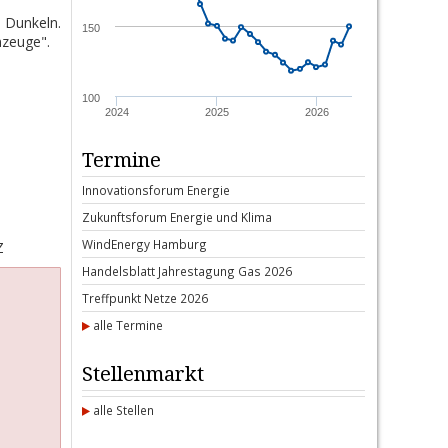
 Dunkeln.
150
nzeuge".
100
2024
2025
2026
Termine
In­no­va­ti­ons­forum En­er­gie
Zu­kunfts­forum En­er­gie und Kli­ma
Wind­E­n­er­gy Ham­burg
Z
Han­dels­blatt Jah­res­ta­gung Gas 2026
Treff­punkt Net­ze 2026
alle Termine
Stellenmarkt
alle Stellen