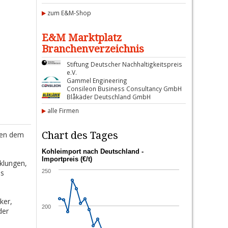
zum E&M-Shop
E&M Marktplatz
Branchenverzeichnis
Stiftung Deutscher Nachhaltigkeitspreis
e.V.
Gammel Engineering
Consileon Business Consultancy GmbH
Blåkäder Deutschland GmbH
alle Firmen
Chart des Tages
ben dem
Kohleimport nach Deutschland -
Importpreis (€/t)
klungen,
es
250
ker,
200
der