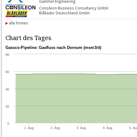
Gammel Engineering
Consileon Business Consultancy GmbH
Blåkäder Deutschland GmbH
alle Firmen
Chart des Tages
Gassco-Pipeline: Gasfluss nach Dornum (msm3/d)
80
60
40
20
0
1. Aug
2. Aug
3. Aug
4. Aug
5. A