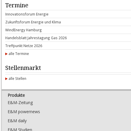
Termine
In­no­va­ti­ons­forum En­er­gie
Zu­kunfts­forum En­er­gie und Kli­ma
Wind­E­n­er­gy Ham­burg
Han­dels­blatt Jah­res­ta­gung Gas 2026
Treff­punkt Net­ze 2026
alle Termine
Stellenmarkt
alle Stellen
Produkte
E&M-Zeitung
E&M powernews
E&M daily
E&M Studien