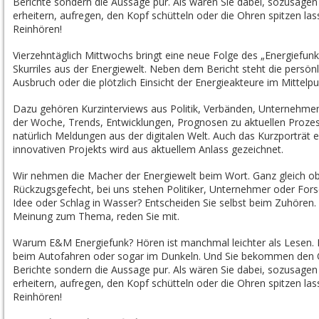
Berichte sondern die Aussage pur. Als wären Sie dabei, sozusage
erheitern, aufregen, den Kopf schütteln oder die Ohren spitzen lass
Reinhören!
Vierzehntäglich Mittwochs bringt eine neue Folge des „Energiefu
Skurriles aus der Energiewelt. Neben dem Bericht steht die persön
Ausbruch oder die plötzlich Einsicht der Energieakteure im Mittelpu
Dazu gehören Kurzinterviews aus Politik, Verbänden, Unternehmen
der Woche, Trends, Entwicklungen, Prognosen zu aktuellen Prozes
natürlich Meldungen aus der digitalen Welt. Auch das Kurzporträt
innovativen Projekts wird aus aktuellem Anlass gezeichnet.
Wir nehmen die Macher der Energiewelt beim Wort. Ganz gleich o
Rückzugsgefecht, bei uns stehen Politiker, Unternehmer oder Fo
Idee oder Schlag in Wasser? Entscheiden Sie selbst beim Zuhören. 
Meinung zum Thema, reden Sie mit.
Warum E&M Energiefunk? Hören ist manchmal leichter als Lesen. 
beim Autofahren oder sogar im Dunkeln. Und Sie bekommen den Ori
Berichte sondern die Aussage pur. Als wären Sie dabei, sozusage
erheitern, aufregen, den Kopf schütteln oder die Ohren spitzen lass
Reinhören!