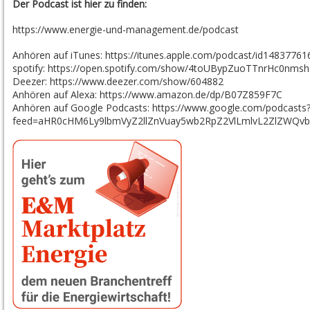
Der Podcast ist hier zu finden:
https://www.energie-und-management.de/podcast
Anhören auf iTunes:
https://itunes.apple.com/podcast/id14837761
spotify:
https://open.spotify.com/show/4toUBypZuoTTnrHc0nms
Deezer:
https://www.deezer.com/show/604882
Anhören auf Alexa:
https://www.amazon.de/dp/B07Z859F7C
Anhören auf Google Podcasts:
https://www.google.com/podcasts
feed=aHR0cHM6Ly9lbmVyZ2llZnVuay5wb2RpZ2VlLmlvL2ZlZWQv