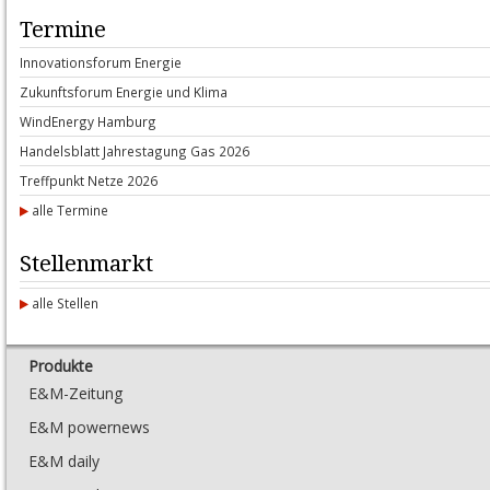
Termine
In­no­va­ti­ons­forum En­er­gie
Zu­kunfts­forum En­er­gie und Kli­ma
Wind­E­n­er­gy Ham­burg
Han­dels­blatt Jah­res­ta­gung Gas 2026
Treff­punkt Net­ze 2026
alle Termine
Stellenmarkt
alle Stellen
Produkte
E&M-Zeitung
E&M powernews
E&M daily