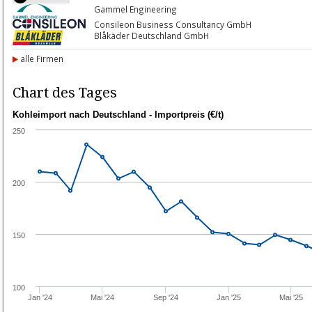
Gammel Engineering
Consileon Business Consultancy GmbH
Blåkäder Deutschland GmbH
alle Firmen
Chart des Tages
Kohleimport nach Deutschland - Importpreis (€/t)
250
200
150
100
Jan '24
Mai '24
Sep '24
Jan '25
Mai '25