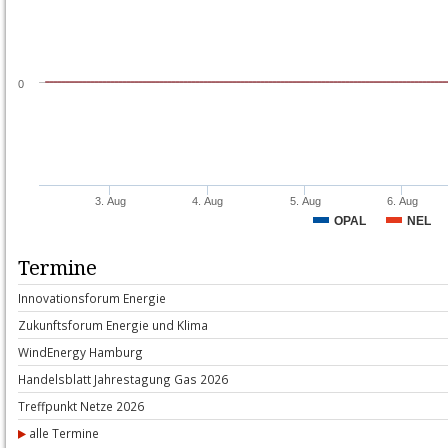
0
3. Aug
4. Aug
5. Aug
6. Aug
OPAL
NEL
Termine
In­no­va­ti­ons­forum En­er­gie
Zu­kunfts­forum En­er­gie und Kli­ma
Wind­E­n­er­gy Ham­burg
Han­dels­blatt Jah­res­ta­gung Gas 2026
Treff­punkt Net­ze 2026
alle Termine